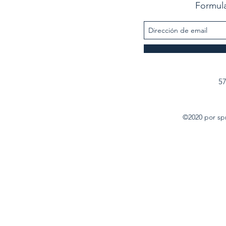
Formula
57
©2020 por sp